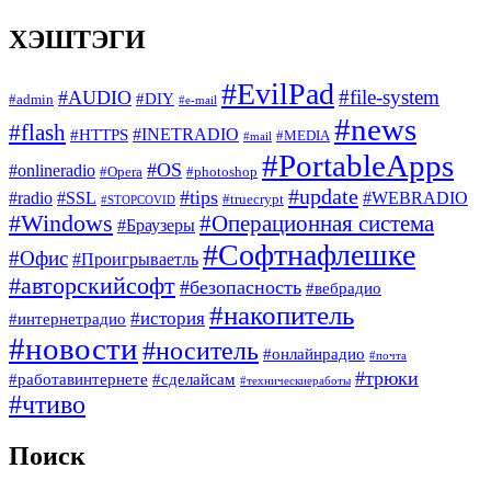
ХЭШТЭГИ
#EvilPad
#file-system
#AUDIO
#DIY
#admin
#e-mail
#news
#flash
#INETRADIO
#HTTPS
#MEDIA
#mail
#PortableApps
#OS
#onlineradio
#Opera
#photoshop
#update
#tips
#radio
#SSL
#WEBRADIO
#truecrypt
#STOPCOVID
#Windows
#Операционная система
#Браузеры
#Софтнафлешке
#Офис
#Проигрываетль
#авторскийсофт
#безопасность
#вебрадио
#накопитель
#история
#интернетрадио
#новости
#носитель
#онлайнрадио
#почта
#трюки
#работавинтернете
#сделайсам
#техническиеработы
#чтиво
Поиск