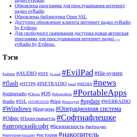
радио evRadio
Обновлена программа для прослушивания интернет
радио evRadio
Обновлены библиотеки Open SSL
Доступно обновление клиента интернет радио evRadio
by Evilious
Для свободного скачивания доступна новая авторская
программа для прослушивания интернет радио —
evRadio by Evilious.
Тэги
#EvilPad
#file-system
#AUDIO
#DIY
#admin
#e-mail
#news
#flash
#INETRADIO
#HTTPS
#MEDIA
#mail
#PortableApps
#OS
#onlineradio
#Opera
#photoshop
#update
#tips
#radio
#SSL
#WEBRADIO
#truecrypt
#STOPCOVID
#Windows
#Операционная система
#Браузеры
#Софтнафлешке
#Офис
#Проигрываетль
#авторскийсофт
#безопасность
#вебрадио
#накопитель
#история
#интернетрадио