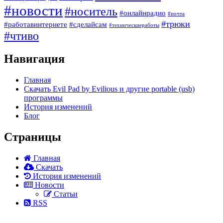
#новости
#носитель
#онлайнрадио
#почта
#трюки
#работавинтернете
#сделайсам
#техническиеработы
#чтиво
Навигация
Главная
Скачать Evil Pad by Evilious и другие portable (usb)
программы
История изменений
Блог
Страницы
Главная
Скачать
История изменений
Новости
Статьи
RSS