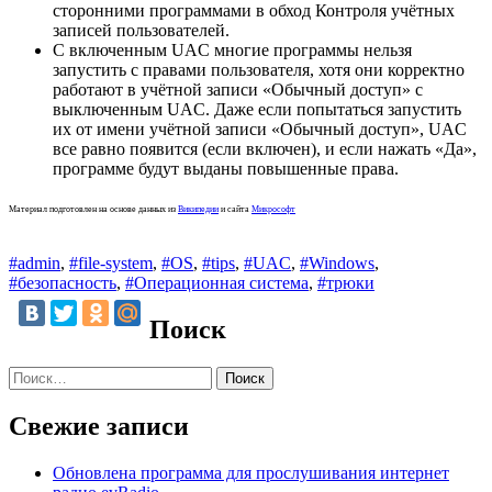
сторонними программами в обход Контроля учётных
записей пользователей.
С включенным UAC многие программы нельзя
запустить с правами пользователя, хотя они корректно
работают в учётной записи «Обычный доступ» с
выключенным UAC. Даже если попытаться запустить
их от имени учётной записи «Обычный доступ», UAC
все равно появится (если включен), и если нажать «Да»,
программе будут выданы повышенные права.
Материал подготовлен на основе данных из
Википедии
и сайта
Микрософт
#admin
,
#file-system
,
#OS
,
#tips
,
#UAC
,
#Windows
,
#безопасность
,
#Операционная система
,
#трюки
Поиск
Найти:
Свежие записи
Обновлена программа для прослушивания интернет