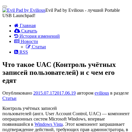
Показать/
Evil Pad by Evilious - лучший Portable
Скрыть
USB Launchpad!
навигацию
Перейти
Главная
к
Скачать
содержимому
История изменений
Новости
Статьи
RSS
Что такое UAC (Контроль учётных
записей пользователей) и с чем его
едят
Опубликовано
2015.07.17
2017.06.19
автором
evilious
в разделе
Статьи
Контроль учётных записей
пользователей (англ. User Account Control, UAC) — компонент
операционных систем Microsoft Windows, впервые
появившийся в
Windows Vista
. Этот компонент запрашивает
подтверждение действий, требующих прав администратора, в