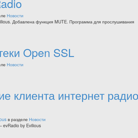
adio
еле
Новости
ilious. Добавлена функция MUTE. Программа для прослушивания
теки Open SSL
еле
Новости
ие клиента интернет ради
ious
в разделе
Новости
evRadio by Evilious