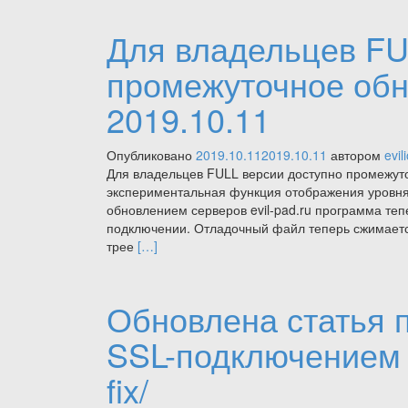
Для владельцев FU
промежуточное обно
2019.10.11
Опубликовано
2019.10.11
2019.10.11
автором
evil
Для владельцев FULL версии доступно промежуто
экспериментальная функция отображения уровня 
обновлением серверов evil-pad.ru программа т
подключении. Отладочный файл теперь сжимает
Читать
трее
[…]
больше
проДля
владельцев
Обновлена статья 
FULL
версии
SSL-подключением htt
доступно
промежуточное
fix/
обновление