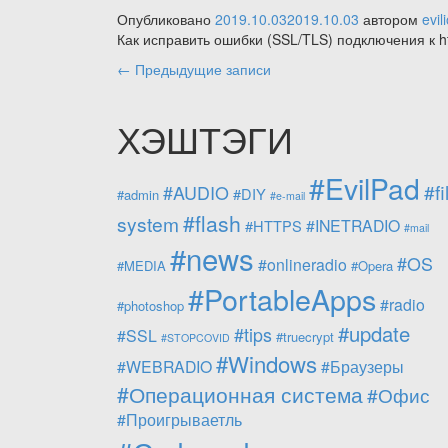
3.0.1.31
Опубликовано
2019.10.03
2019.10.03
автором
evil
RC от
Как исправить ошибки (SSL/TLS) подключения к h
2019.10.11
Навигация
←
Предыдущие записи
по
ХЭШТЭГИ
записям
#EvilPad
#fi
#AUDIO
#DIY
#admin
#e-mail
#flash
system
#INETRADIO
#HTTPS
#mail
#news
#OS
#onlineradio
#MEDIA
#Opera
#PortableApps
#radio
#photoshop
#update
#tips
#SSL
#truecrypt
#STOPCOVID
#Windows
#WEBRADIO
#Браузеры
#Операционная система
#Офис
#Проигрываетль