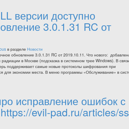
промежуточное
обновление
LL версии доступно
3.0.1.32
RC
вление 3.0.1.31 RC от
от
2020.04.18
ious
в разделе
Новости
чное обновление 3.0.1.31 RC от 2019.10.11. Что нового: добавлен
радиации в Москве (подсказка в системном трее Windows). В связи
еперь поддерживает самые новые протоколы шифрования при
ся для экономии места. В меню программы «Обслуживание» в сис
про исправление ошибок с
ps://evil-pad.ru/articles/ss