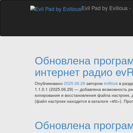
Evil Pad by Evilious
Обновлена програ
интернет радио evR
Опубликовано
2025.06.29
автором
evilious
в разд
1.1.0.1 (2025.06.29) — добавлена возможность р
копирования и восстановления файла настроек, 
(файл настроек находится в каталоге «etc»). Пр
Обновлена програ