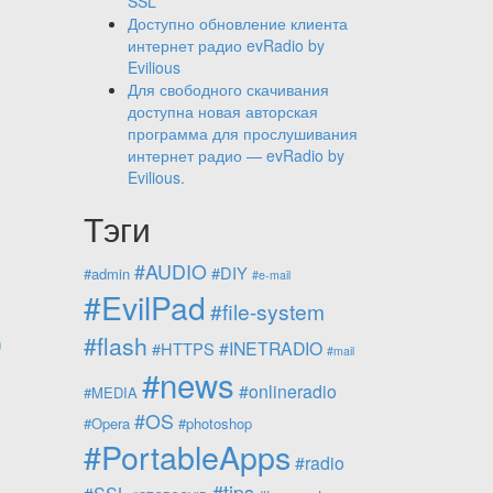
SSL
Доступно обновление клиента
интернет радио evRadio by
Evilious
Для свободного скачивания
доступна новая авторская
программа для прослушивания
интернет радио — evRadio by
Evilious.
Тэги
#AUDIO
#DIY
#admin
#e-mail
#EvilPad
#file-system
о
#flash
#INETRADIO
#HTTPS
#mail
#news
#onlineradio
#MEDIA
#OS
#Opera
#photoshop
#PortableApps
#radio
#tips