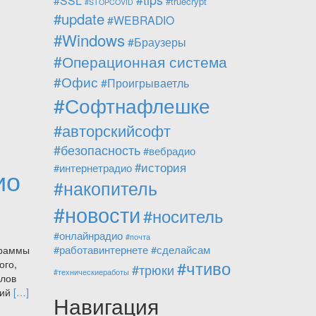
#SSL
#truecrypt
#STOPCOVID
#update
#WEBRADIO
#Windows
#Браузеры
#Операционная система
#Офис
#Проигрываетль
#Софтнафлешке
#авторскийсофт
#безопасность
#вебрадио
#история
#интернетрадио
ио
#накопитель
#новости
#носитель
#онлайнрадио
#почта
#работавинтернете
#сделайсам
граммы
#чтиво
ого,
#трюки
#техническиеработы
йлов
Читать
кий
[…]
Навигация
больше