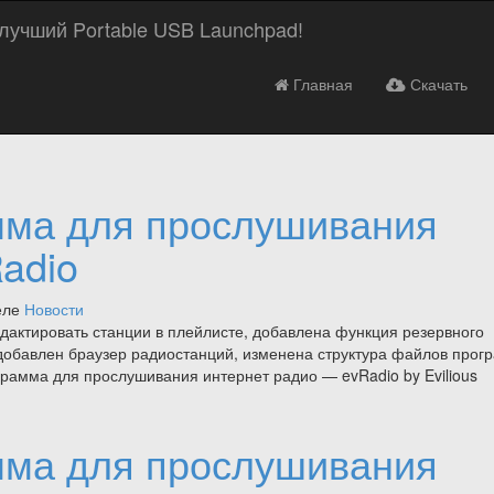
Перейти
 - лучший Portable USB Launchpad!
к
содержимому
Главная
Скачать
мма для прослушивания
adio
еле
Новости
едактировать станции в плейлисте, добавлена функция резервного
добавлен браузер радиостанций, изменена структура файлов про
ограмма для прослушивания интернет радио — evRadio by Evilious
мма для прослушивания