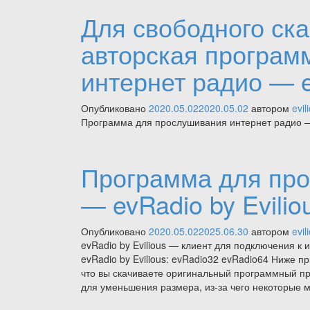
Для свободного ск
авторская програм
интернет радио — ev
Опубликовано
2020.05.02
2020.05.02
автором
evil
Программа для прослушивания интернет радио — 
Программа для про
— evRadio by Evilio
Опубликовано
2020.05.02
2025.06.30
автором
evil
evRadio by Evilious — клиент для подключения 
evRadio by Evilious: evRadio32 evRadio64 Ниже 
что вы скачиваете оригинальный программный п
для уменьшения размера, из-за чего некоторые 