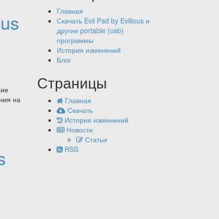
проПрограмма
Главная
для
ous
Скачать Evil Pad by Evilious и
прослушивания
другие portable (usb)
интернет
программы
радио
История изменений
—
Блог
evRadio
by
Страницы
Evilious
ние
ния на
Главная
Скачать
История изменений
Новости
Статьи
RSS
s