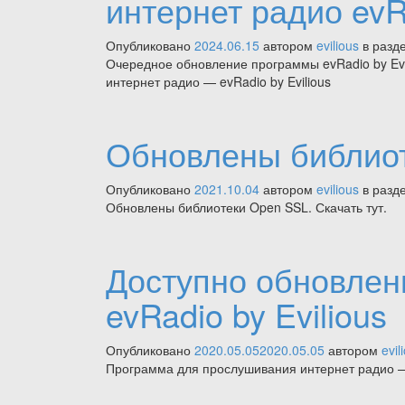
интернет радио evR
Опубликовано
2024.06.15
автором
evilious
в разд
Очередное обновление программы evRadio by Ev
интернет радио — evRadio by Evilious
Обновлены библио
Опубликовано
2021.10.04
автором
evilious
в разд
Обновлены библиотеки Open SSL. Скачать тут.
Доступно обновлен
evRadio by Evilious
Опубликовано
2020.05.05
2020.05.05
автором
evil
Программа для прослушивания интернет радио — 