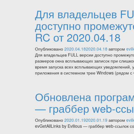
Для владельцев FULL
доступно промежут
RC от 2020.04.18
Опубликовано
2020.04.18
2020.04.18
автором
evil
Для владельцев FULL версии доступно промежуточ
размеров окна всплывающих записок при слишком
время запуска всех всплывающих уведомлений, 
приложения в системном трее Windows (рядом с
Обновлена программ
— граббер web-ссы
Опубликовано
2020.01.19
2020.01.19
автором
evil
evGetAllLinks by Evilious — граббер web-ссылок 