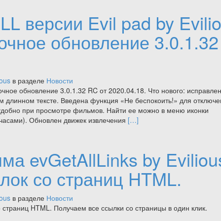
 версии Evil pad by Evili
очное обновление 3.0.1.32
ious
в разделе
Новости
ное обновление 3.0.1.32 RC от 2020.04.18. Что нового: исправле
 длинном тексте. Введена функция «Не беспокоить!» для отключе
удобно при просмотре фильмов. Найти ее можно в меню иконки
Читать
 часами). Обновлен движек извлечения
[…]
больше
проДля
владельцев
а evGetAllLinks by Eviliou
FULL
версии
лок со страниц HTML.
Evil
pad
ious
в разделе
Новости
by
со страниц HTML. Получаем все ссылки со страницы в один клик.
Evilious
доступно