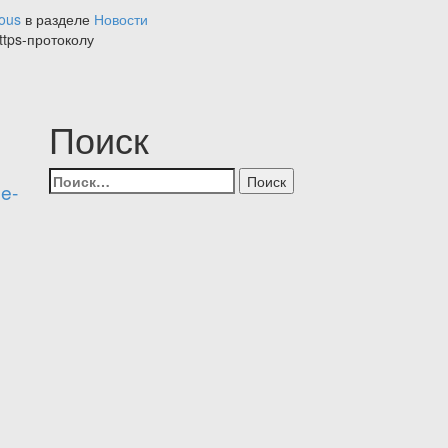
ious
в разделе
Новости
ttps-протоколу
Поиск
Найти:
le-