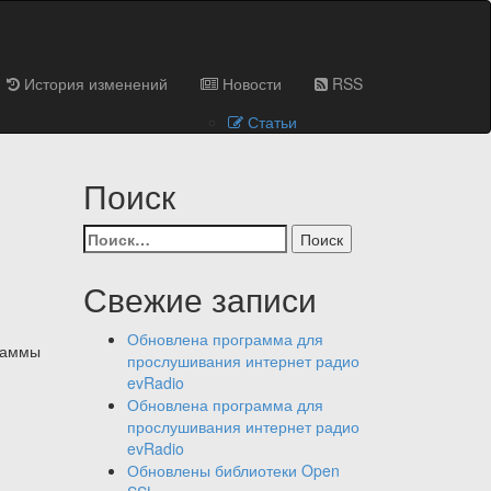
История изменений
Новости
RSS
Статьи
Поиск
Найти:
Свежие записи
Обновлена программа для
граммы
прослушивания интернет радио
evRadio
Обновлена программа для
прослушивания интернет радио
evRadio
Обновлены библиотеки Open