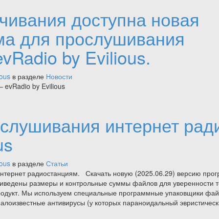
ачивания доступна новая
ма для прослушивания
Radio by Evilious.
ious
в разделе
Новости
evRadio by Evilious
слушивания интернет рад
us
ious
в разделе
Статьи
к интернет радиостанциям. Скачать новую (2025.06.29) версию про
приведены размеры и контрольные суммы файлов для уверенности т
родукт. Мы используем специальные программные упаковщики фа
малоизвестные антивирусы (у которых параноидальный эвристичес