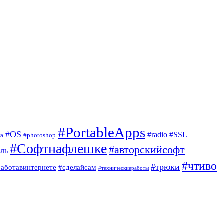
#PortableApps
#OS
#radio
#SSL
ra
#photoshop
#Софтнафлешке
#авторскийсофт
ль
#чтиво
#трюки
работавинтернете
#сделайсам
#техническиеработы