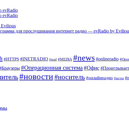
о evRadio
о evRadio
Evilious
грамма для прослушивания интернет радио — evRadio by Eviliou
#news
sh
#INETRADIO
#onlineradio
#HTTPS
#MEDIA
#Ope
#mail
#Операционная система
#Офис
#Браузеры
#Проигрывает
#новости
питель
#носитель
#онлайнрадио
#
#почта
аммы