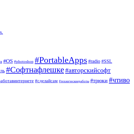
s.
#PortableApps
#OS
#radio
#SSL
ra
#photoshop
#Софтнафлешке
#авторскийсофт
ль
#чтиво
#трюки
работавинтернете
#сделайсам
#техническиеработы