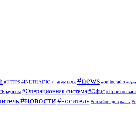
#news
sh
#INETRADIO
#onlineradio
#HTTPS
#MEDIA
#Ope
#mail
#Операционная система
#Офис
#Браузеры
#Проигрывает
#новости
питель
#носитель
#онлайнрадио
#
#почта