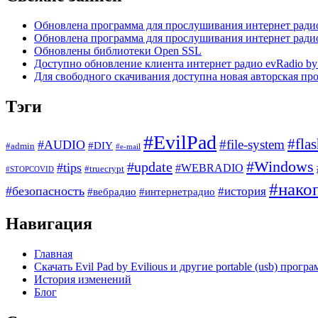
Обновлена программа для прослушивания интернет ради
Обновлена программа для прослушивания интернет ради
Обновлены библиотеки Open SSL
Доступно обновление клиента интернет радио evRadio by 
Для свободного скачивания доступна новая авторская про
Тэги
#EvilPad
#fla
#file-system
#AUDIO
#DIY
#admin
#e-mail
#Windows
#update
#tips
#WEBRADIO
#truecrypt
#STOPCOVID
#нако
#безопасность
#история
#вебрадио
#интернетрадио
Навигация
Главная
Скачать Evil Pad by Evilious и другие portable (usb) прогр
История изменений
Блог