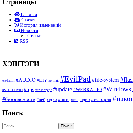
Страницы
Главная
Скачать
История изменений
Новости
Статьи
RSS
ХЭШТЭГИ
#EvilPad
#fla
#file-system
#AUDIO
#DIY
#admin
#e-mail
#Windows
#update
#tips
#WEBRADIO
#truecrypt
#STOPCOVID
#нако
#безопасность
#история
#вебрадио
#интернетрадио
Поиск
Найти: