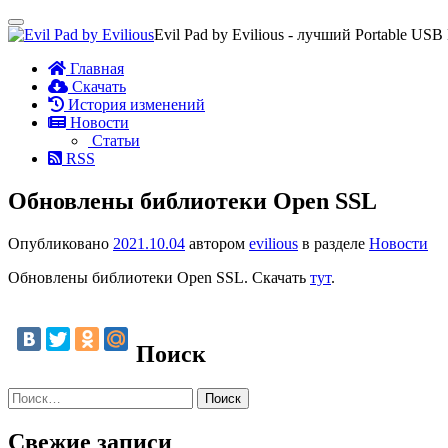
Показать/
Evil Pad by Evilious - лучший Portable USB
Скрыть
навигацию
Перейти
Главная
к
Скачать
содержимому
История изменений
Новости
Статьи
RSS
Обновлены библиотеки Open SSL
Опубликовано
2021.10.04
автором
evilious
в разделе
Новости
Обновлены библиотеки Open SSL. Скачать
тут
.
Поиск
Найти:
Свежие записи