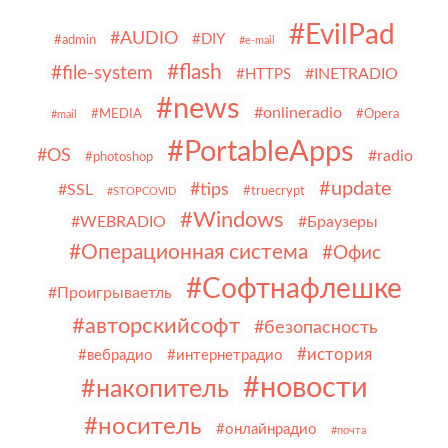
#EvilPad
#AUDIO
#DIY
#admin
#e-mail
#flash
#file-system
#INETRADIO
#HTTPS
#news
#onlineradio
#MEDIA
#Opera
#mail
#PortableApps
#OS
#radio
#photoshop
#update
#tips
#SSL
#truecrypt
#STOPCOVID
#Windows
#WEBRADIO
#Браузеры
#Операционная система
#Офис
#Софтнафлешке
#Проигрываетль
#авторскийсофт
#безопасность
#история
#вебрадио
#интернетрадио
#новости
#накопитель
#носитель
#онлайнрадио
#почта