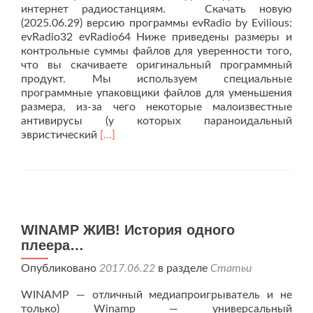
интернет радиостанциям. Скачать новую
(2025.06.29) версию программы evRadio by Evilious:
evRadio32 evRadio64 Ниже приведены размеры и
контрольные суммы файлов для уверенности того,
что вы скачиваете оригинальный программный
продукт. Мы используем специальные
программные упаковщики файлов для уменьшения
размера, из-за чего некоторые малоизвестные
антивирусы (у которых параноидальный
Читать
эвристический
[…]
больше
проПрограмма
для
прослушивания
интернет
радио
WINAMP ЖИВ! История одного
—
плеера…
evRadio
by
Опубликовано
2017.06.22
в разделе
Статьи
Evilious
WINAMP — отличный медиапроигрыватель и не
только) Winamp — универсальный