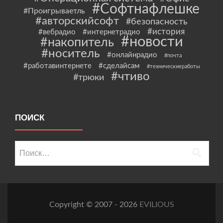
#Софтнафлешке
#Проигрываетль
#авторскийсофт
#безопасность
#история
#вебрадио
#интернетрадио
#новости
#накопитель
#носитель
#онлайнрадио
#почта
#работавинтернете
#сделайсам
#техническиеработы
#чтиво
#трюки
ПОИСК
Найти:
Copyright © 2007 - 2026
EVILIOUS