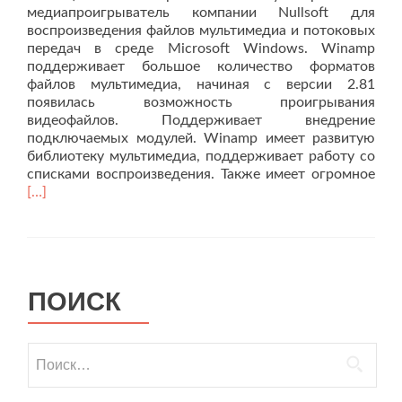
медиапроигрыватель компании Nullsoft для
воспроизведения файлов мультимедиа и потоковых
передач в среде Microsoft Windows. Winamp
поддерживает большое количество форматов
файлов мультимедиа, начиная с версии 2.81
появилась возможность проигрывания
видеофайлов. Поддерживает внедрение
подключаемых модулей. Winamp имеет развитую
библиотеку мультимедиа, поддерживает работу со
Чит
списками воспроизведения. Также имеет огромное
бол
[…]
пр
ЖИ
Ист
одн
пле
ПОИСК
Найти: