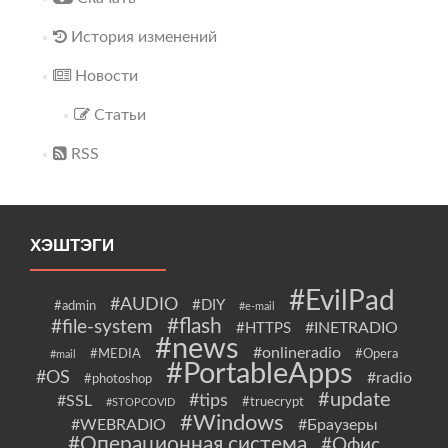
История изменений
Новости
Статьи
RSS
ХЭШТЭГИ
#EvilPad
#AUDIO
#DIY
#admin
#e-mail
#flash
#file-system
#INETRADIO
#HTTPS
#news
#onlineradio
#MEDIA
#Opera
#mail
#PortableApps
#OS
#radio
#photoshop
#update
#tips
#SSL
#truecrypt
#STOPCOVID
#Windows
#WEBRADIO
#Браузеры
#Операционная система
#Офис