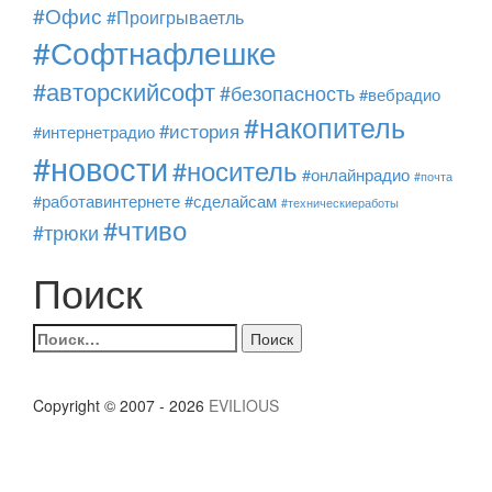
#Офис
#Проигрываетль
#Софтнафлешке
#авторскийсофт
#безопасность
#вебрадио
#накопитель
#история
#интернетрадио
#новости
#носитель
#онлайнрадио
#почта
#работавинтернете
#сделайсам
#техническиеработы
#чтиво
#трюки
Поиск
Найти:
Copyright © 2007 - 2026
EVILIOUS