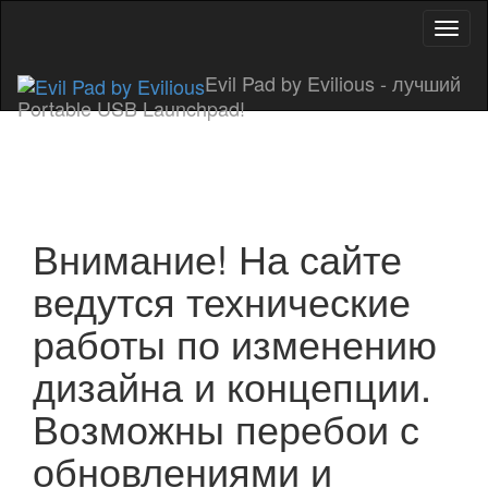
Показ
Скры
нави
Evil Pad by Evilious - лучший
Portable USB Launchpad!
Внимание! На сайте
ведутся технические
работы по изменению
дизайна и концепции.
Возможны перебои с
обновлениями и