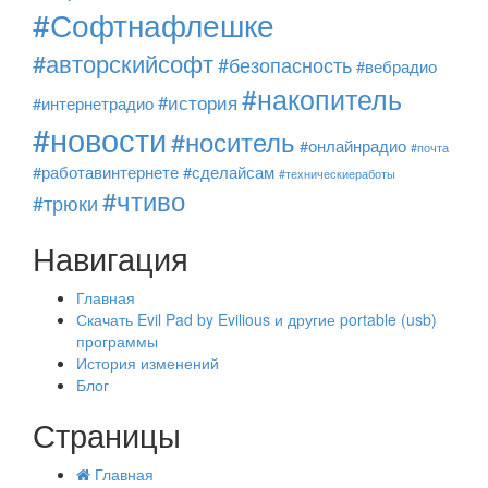
#Софтнафлешке
#авторскийсофт
#безопасность
#вебрадио
#накопитель
#история
#интернетрадио
#новости
#носитель
#онлайнрадио
#почта
#работавинтернете
#сделайсам
#техническиеработы
#чтиво
#трюки
Навигация
Главная
Скачать Evil Pad by Evilious и другие portable (usb)
программы
История изменений
Блог
Страницы
Главная