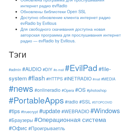
интернет радио evRadio
Обновлены библиотеки Open SSL
Доступно обновление клиента интернет радио
evRadio by Evilious
Для свободного скачивания доступна новая
авторская программа для прослушивания интернет
радио — evRadio by Evilious.
Тэги
#EvilPad
#file-
#AUDIO
#DIY
#admin
#e-mail
#flash
system
#INETRADIO
#HTTPS
#MEDIA
#mail
#news
#OS
#onlineradio
#Opera
#photoshop
#PortableApps
#radio
#SSL
#STOPCOVID
#Windows
#update
#tips
#WEBRADIO
#truecrypt
#Операционная система
#Браузеры
#Офис
#Проигрываетль