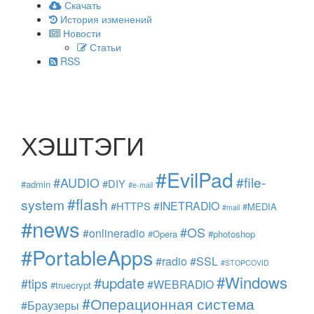
Скачать
История изменений
Новости
Статьи
RSS
ХЭШТЭГИ
#EvilPad
#file-
#AUDIO
#DIY
#admin
#e-mail
#flash
system
#INETRADIO
#HTTPS
#MEDIA
#mail
#news
#OS
#onlineradio
#Opera
#photoshop
#PortableApps
#radio
#SSL
#STOPCOVID
#Windows
#update
#tips
#WEBRADIO
#truecrypt
#Операционная система
#Браузеры