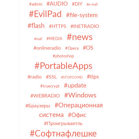
#AUDIO
#DIY
#admin
#e-mail
#EvilPad
#file-system
#flash
#INETRADIO
#HTTPS
#news
#MEDIA
#mail
#OS
#onlineradio
#Opera
#photoshop
#PortableApps
#tips
#radio
#SSL
#STOPCOVID
#update
#truecrypt
#Windows
#WEBRADIO
#Операционная
#Браузеры
система
#Офис
#Проигрываетль
#Софтнафлешке