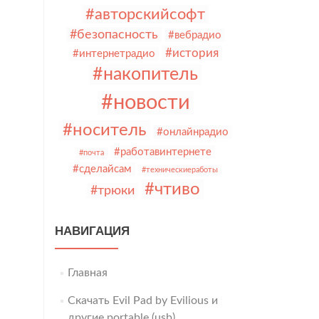
#авторскийсофт
#безопасность
#вебрадио
#история
#интернетрадио
#накопитель
#новости
#носитель
#онлайнрадио
#работавинтернете
#почта
#сделайсам
#техническиеработы
#чтиво
#трюки
НАВИГАЦИЯ
Главная
Скачать Evil Pad by Evilious и
другие portable (usb)