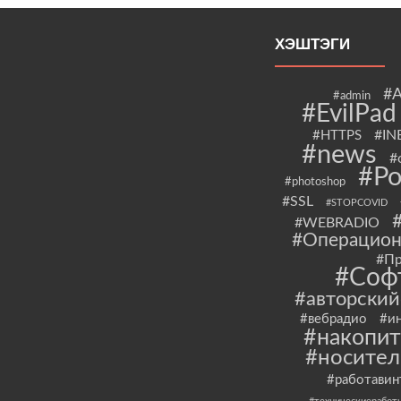
ХЭШТЭГИ
#
#admin
#EvilPad
#IN
#HTTPS
#news
#
#Po
#photoshop
#SSL
#STOPCOVID
#WEBRADIO
#Операцион
#Пр
#Соф
#авторски
#вебрадио
#и
#накопит
#носител
#работавин