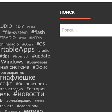
ПОИСК
AUDIO
Найти:
#DIY
#e-mail
#flash
#file-system
ETRADIO
#MEDIA
#mail
#OS
onlineradio
#Opera
rtableApps
#radio
#update
#tips
#truecrypt
#Windows
#Браузеры
ная система
#Офис
оигрываетль
тнафлешке
йсофт
#безопасность
#история
нтернетрадио
#новости
ель
ь
#онлайнрадио
#почта
тернете
#сделайсам
#чтиво
#трюки